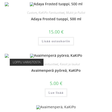
Custom
,
KaKiPo Fanituotteet
,
Mukit ja Pullot
Adaya Frosted tuoppi, 500 ml
15.00
€
Lisää ostoskoriin
LOPPU VARASTOSTA
KaKiPo Fanituotteet
,
Kassit ja laukut
Avaimenperä pyöreä, KaKiPo
5.00
€
Lue lisää