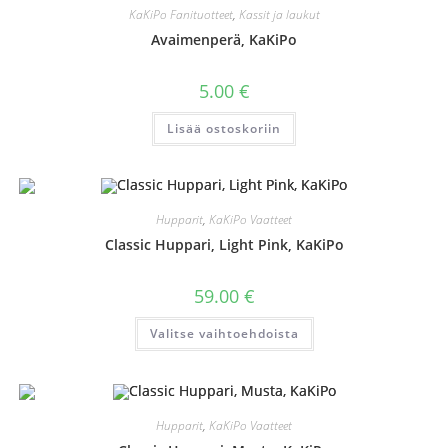
KaKiPo Fanituotteet
,
Kassit ja laukut
Avaimenperä, KaKiPo
5.00
€
Lisää ostoskoriin
Hupparit
,
KaKiPo Vaatteet
Classic Huppari, Light Pink, KaKiPo
59.00
€
Tällä
Valitse vaihtoehdoista
tuotteella
on
useampi
muunnelma.
Voit
tehdä
valinnat
Hupparit
,
KaKiPo Vaatteet
tuotteen