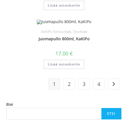
Lisää ostoskoriin
KaKiPo Fanituotteet
,
Tarvikkeet
Juomapullo 800ml, KaKiPo
17.00
€
Lisää ostoskoriin
1
2
3
4
Etsi
ETSI