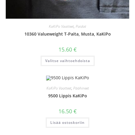
KaKiPo Vaatteet
,
Paidat
10360 Valueweight T-Paita, Musta, KaKiPo
15.60
€
Tällä
Valitse vaihtoehdoista
tuotteella
on
useampi
muunnelma.
Voit
tehdä
valinnat
KaKiPo Vaatteet
,
Päähineet
tuotteen
sivulla.
9500 Lippis KaKiPo
16.50
€
Lisää ostoskoriin