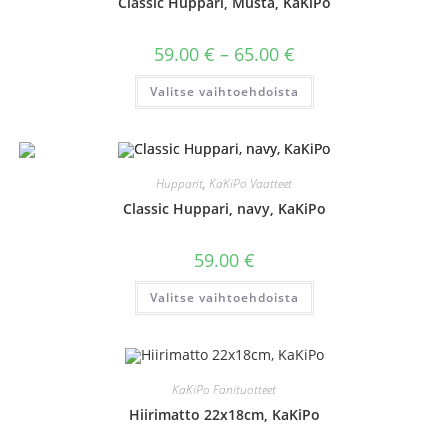
sivulla.
Classic Huppari, Musta, KaKiPo
Hintaluokka:
59.00
€
–
65.00
€
59.00 €
-
Tällä
Valitse vaihtoehdoista
65.00 €
tuotteella
on
useampi
muunnelma.
Voit
tehdä
valinnat
Hupparit
,
KaKiPo Vaatteet
tuotteen
sivulla.
Classic Huppari, navy, KaKiPo
59.00
€
Tällä
Valitse vaihtoehdoista
tuotteella
on
useampi
muunnelma.
Voit
tehdä
valinnat
KaKiPo Fanituotteet
tuotteen
sivulla.
Hiirimatto 22x18cm, KaKiPo