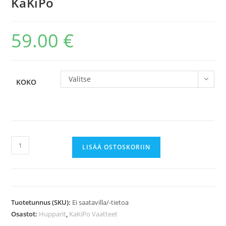
KaKiPo
59.00
€
Valitse
KOKO
Classic
LISÄÄ OSTOSKORIIN
Huppari,
Light
Pink,
KaKiPo
Tuotetunnus (SKU):
Ei saatavilla/-tietoa
määrä
Osastot:
Hupparit
,
KaKiPo Vaatteet