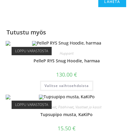
Tutustu myös
LOPPU VARASTOSTA
Hupparit
PelleP RYS Snug Hoodie, harmaa
130.00
€
Tällä
Valitse vaihtoehdoista
tuotteella
on
useampi
muunnelma.
Voit
LOPPU VARASTOSTA
KaKiPo Vaatteet
,
Päähineet
,
Vaatteet ja kassit
tehdä
valinnat
Tupsupipo musta, KaKiPo
tuotteen
sivulla.
15.50
€