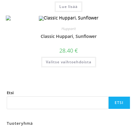
Lue lisää
Hupparit
Classic Huppari, Sunflower
28.40
€
Tällä
Valitse vaihtoehdoista
tuotteella
on
useampi
muunnelma.
Voit
tehdä
valinnat
tuotteen
Etsi
sivulla.
ETSI
Tuoteryhmä