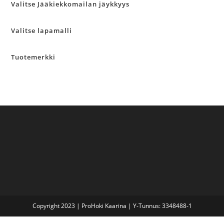
Valitse Jääkiekkomailan jäykkyys
Valitse lapamalli
Tuotemerkki
Copyright 2023 | ProHoki Kaarina | Y-Tunnus: 3348488-1