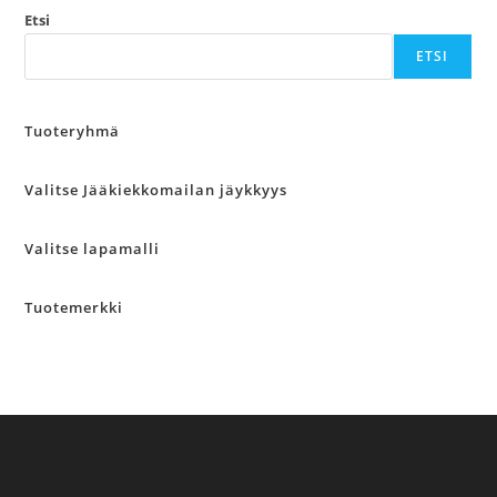
Etsi
ETSI
Tuoteryhmä
Valitse Jääkiekkomailan jäykkyys
Valitse lapamalli
Tuotemerkki