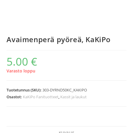
Avaimenperä pyöreä, KaKiPo
5.00
€
Varasto loppu
Tuotetunnus (SKU):
303-DYRND50KC_KAKIPO
Osastot:
KaKiPo Fanituotteet
,
Kassit ja laukut
KUVAUS