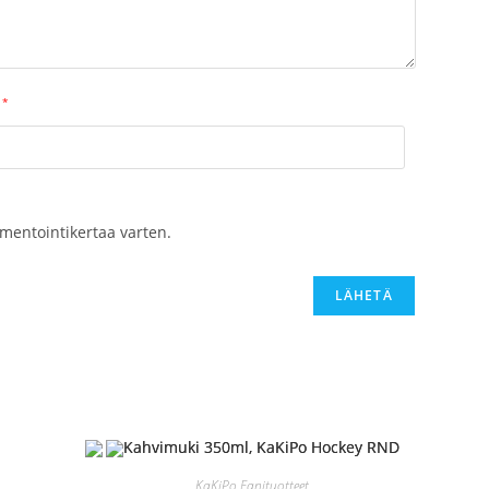
*
mentointikertaa varten.
KaKiPo Fanituotteet