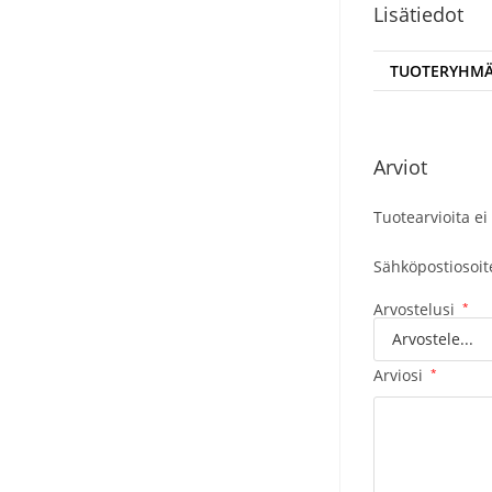
Lisätiedot
TUOTERYHM
Arviot
Tuotearvioita ei 
Sähköpostiosoitet
Arvostelusi
*
Arviosi
*