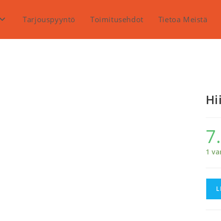
Tarjouspyyntö
Toimitusehdot
Tietoa Meistä
Hi
7
1 va
Hiir
L
22x1
KaKi
mää