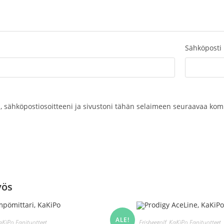
Sähköposti
, sähköpostiosoitteeni ja sivustoni tähän selaimeen seuraavaa kom
yös
ALE!
aKiPo Fanituotteet
Frisbeegolf
,
KaKiPo Fanituotteet