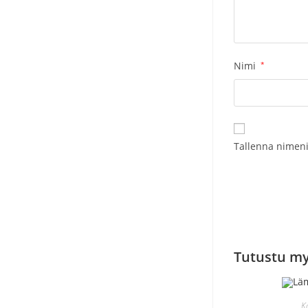
Nimi
*
Tallenna nimeni
Tutustu m
K