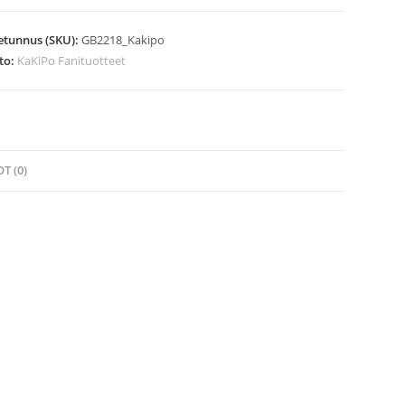
etunnus (SKU):
GB2218_Kakipo
to:
KaKiPo Fanituotteet
T (0)