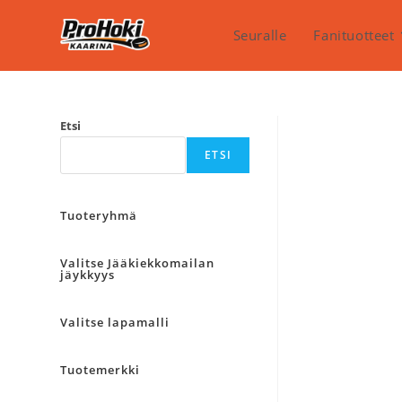
Siirry
suoraan
Seuralle
Fanituotteet
sisältöön
Etsi
ETSI
Tuoteryhmä
Valitse Jääkiekkomailan
jäykkyys
Valitse lapamalli
Tuotemerkki