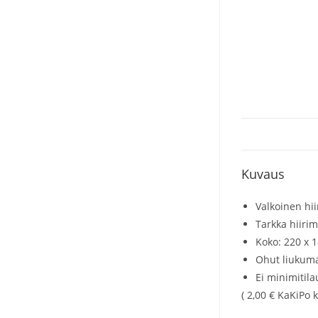
Kuvaus
Valkoinen hi
Tarkka hiirim
Koko: 220 x 
Ohut liukum
Ei minimitil
( 2,00 € KaKiPo 