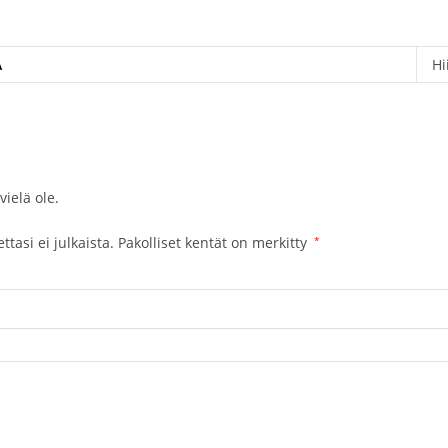
Ä
Hi
vielä ole.
tasi ei julkaista.
Pakolliset kentät on merkitty
*