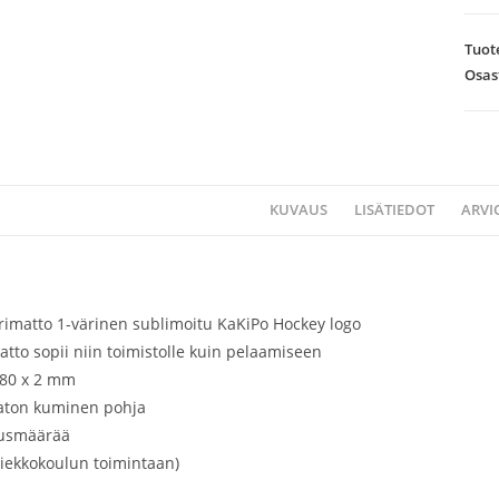
Tuot
Osas
KUVAUS
LISÄTIEDOT
ARVIO
irimatto 1-värinen sublimoitu KaKiPo Hockey logo
atto sopii niin toimistolle kuin pelaamiseen
180 x 2 mm
aton kuminen pohja
ausmäärää
kiekkokoulun toimintaan)