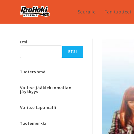
Siirry
suoraan
Seuralle
Fanituotteet
sisältöön
Etsi
ETSI
Tuoteryhmä
Valitse Jääkiekkomailan
jäykkyys
Valitse lapamalli
Tuotemerkki