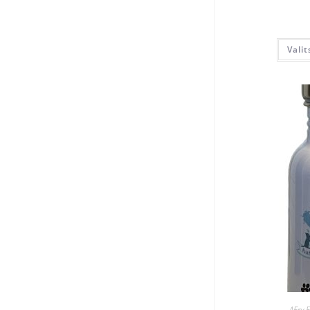
Vali
AEry 