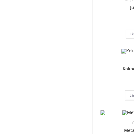
J
Li
Kokoo
Li
C
Meta