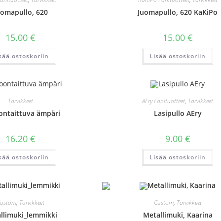
uomapullo, 620
Juomapullo, 620 KaKiPo
15.00
€
15.00
€
sää ostoskoriin
Lisää ostoskoriin
Tarvikkeet
AEry Fanituotteet
,
Tarvikkeet
ntaittuva ämpäri
Lasipullo AEry
16.20
€
9.00
€
sää ostoskoriin
Lisää ostoskoriin
ustom
,
Tarvikkeet
Custom
,
Tarvikkeet
llimuki_lemmikki
Metallimuki, Kaarina