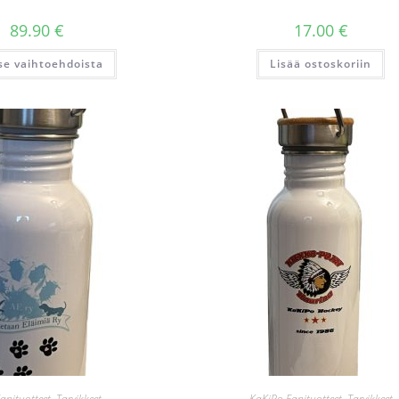
89.90
€
17.00
€
Tällä
tse vaihtoehdoista
Lisää ostoskoriin
tuotteella
on
useampi
muunnelma.
Voit
tehdä
valinnat
tuotteen
sivulla.
Fanituotteet
,
Tarvikkeet
KaKiPo Fanituotteet
,
Tarvikkeet