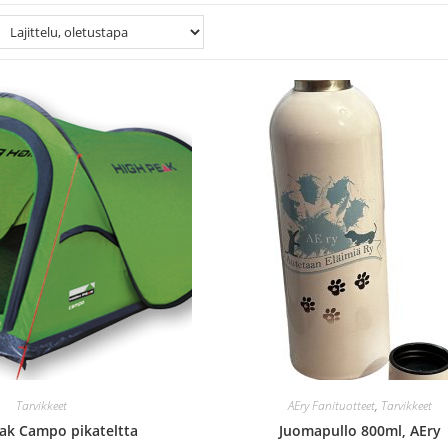
Tarvikkeet
AEry Fanituotteet
,
Tarvikkeet
ak Campo pikateltta
Juomapullo 800ml, AEry