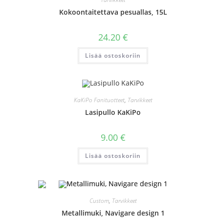
Kokoontaitettava pesuallas, 15L
24.20
€
Lisää ostoskoriin
KaKiPo Fanituotteet
,
Tarvikkeet
Lasipullo KaKiPo
9.00
€
Lisää ostoskoriin
Custom
,
Tarvikkeet
Metallimuki, Navigare design 1