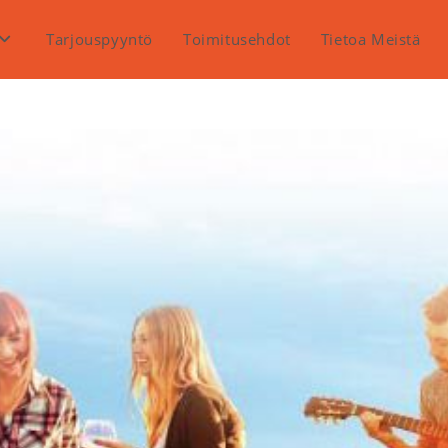
Tarjouspyyntö
Toimitusehdot
Tietoa Meistä