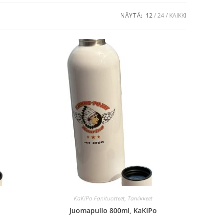
NÄYTÄ:
12
24
KAIKKI
KaKiPo Fanituotteet
,
Tarvikkeet
Juomapullo 800ml, KaKiPo