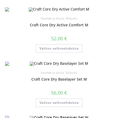
Vaatteet ja kassit
,
Välipuku
Craft Core Dry Active Comfort M
52.00
€
Tällä
Valitse vaihtoehdoista
tuotteella
on
useampi
muunnelma.
Voit
tehdä
valinnat
Vaatteet ja kassit
,
Välipuku
tuotteen
sivulla.
Craft Core Dry Baselayer Set M
56.00
€
Tällä
Valitse vaihtoehdoista
tuotteella
on
useampi
muunnelma.