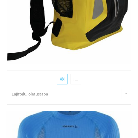
Lajittelu, oletustapa