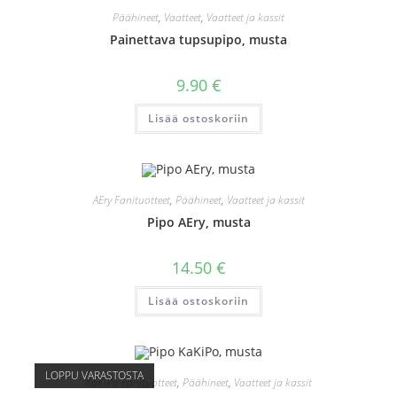
Päähineet
,
Vaatteet
,
Vaatteet ja kassit
Painettava tupsupipo, musta
9.90
€
Lisää ostoskoriin
AEry Fanituotteet
,
Päähineet
,
Vaatteet ja kassit
Pipo AEry, musta
14.50
€
Lisää ostoskoriin
LOPPU VARASTOSTA
KaKiPo Fanituotteet
,
Päähineet
,
Vaatteet ja kassit