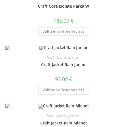
tuotteen
sivulla.
Craft Core Isolate Parka W
185.00
€
Tällä
Valitse vaihtoehdoista
tuotteella
on
useampi
muunnelma.
Voit
tehdä
valinnat
Takit
,
Vaatteet ja kassit
tuotteen
sivulla.
Craft Jacket Rain Junior
93.00
€
Tällä
Valitse vaihtoehdoista
tuotteella
on
useampi
muunnelma.
Voit
tehdä
valinnat
Takit
,
Vaatteet ja kassit
tuotteen
sivulla.
Craft Jacket Rain Miehet