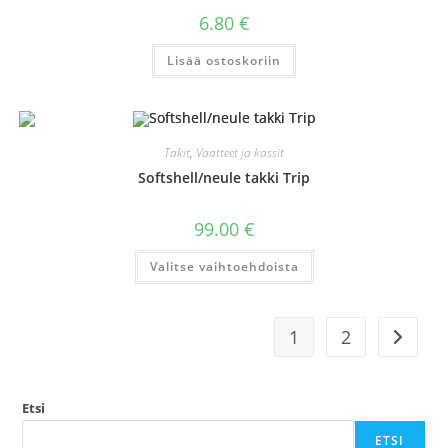
6.80
€
Lisää ostoskoriin
Takit
,
Vaatteet ja kassit
Softshell/neule takki Trip
99.00
€
Tällä
Valitse vaihtoehdoista
tuotteella
on
useampi
muunnelma.
Voit
1
2
tehdä
valinnat
tuotteen
sivulla.
Etsi
ETSI