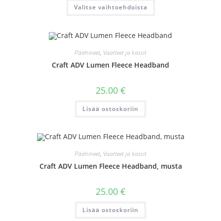
Tällä
Valitse vaihtoehdoista
tuotteella
on
useampi
muunnelma.
Voit
tehdä
valinnat
Päähineet
,
Vaatteet ja kassit
tuotteen
sivulla.
Craft ADV Lumen Fleece Headband
25.00
€
Lisää ostoskoriin
Päähineet
,
Vaatteet ja kassit
Craft ADV Lumen Fleece Headband, musta
25.00
€
Lisää ostoskoriin