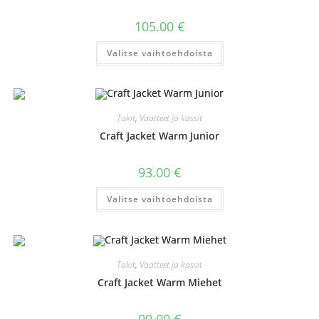
105.00
€
Tällä
Valitse vaihtoehdoista
tuotteella
on
useampi
muunnelma.
Voit
tehdä
valinnat
Takit
,
Vaatteet ja kassit
tuotteen
sivulla.
Craft Jacket Warm Junior
93.00
€
Tällä
Valitse vaihtoehdoista
tuotteella
on
useampi
muunnelma.
Voit
tehdä
valinnat
Takit
,
Vaatteet ja kassit
tuotteen
sivulla.
Craft Jacket Warm Miehet