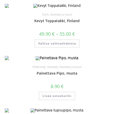
Takit
,
Vaatteet ja kassit
Kevyt Toppatakki, Finland
Hintaluokka:
49.90
€
–
55.00
€
49.90 €
-
Tällä
Valitse vaihtoehdoista
55.00 €
tuotteella
on
useampi
muunnelma.
Voit
tehdä
valinnat
Päähineet
,
Vaatteet
,
Vaatteet ja kassit
tuotteen
sivulla.
Painettava Pipo, musta
8.90
€
Lisää ostoskoriin