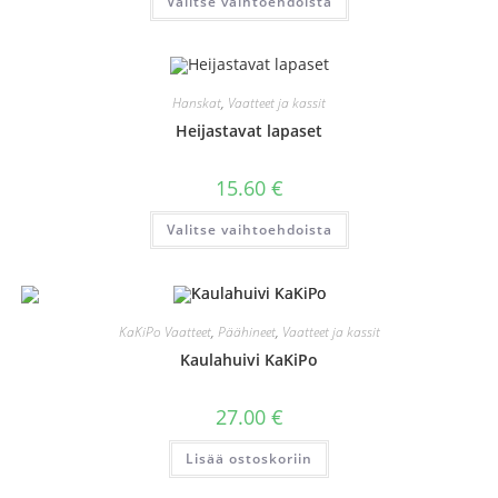
Valitse vaihtoehdoista
tuotteella
on
useampi
muunnelma.
Voit
tehdä
valinnat
Hanskat
,
Vaatteet ja kassit
tuotteen
sivulla.
Heijastavat lapaset
15.60
€
Tällä
Valitse vaihtoehdoista
tuotteella
on
useampi
muunnelma.
Voit
tehdä
valinnat
KaKiPo Vaatteet
,
Päähineet
,
Vaatteet ja kassit
tuotteen
sivulla.
Kaulahuivi KaKiPo
27.00
€
Lisää ostoskoriin