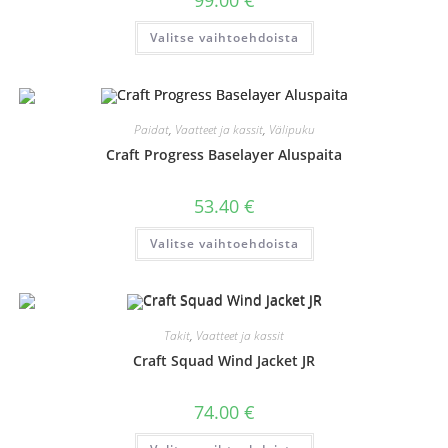
99.00
€
Tällä
Valitse vaihtoehdoista
tuotteella
on
useampi
muunnelma.
Voit
tehdä
valinnat
Paidat
,
Vaatteet ja kassit
,
Välipuku
tuotteen
sivulla.
Craft Progress Baselayer Aluspaita
53.40
€
Tällä
Valitse vaihtoehdoista
tuotteella
on
useampi
muunnelma.
Voit
tehdä
valinnat
Takit
,
Vaatteet ja kassit
tuotteen
sivulla.
Craft Squad Wind Jacket JR
74.00
€
Tällä