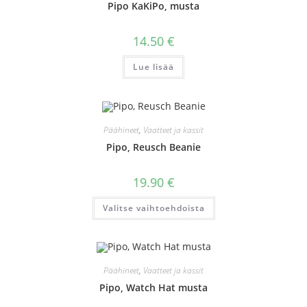
Pipo KaKiPo, musta
14.50
€
Lue lisää
Päähineet
,
Vaatteet ja kassit
Pipo, Reusch Beanie
19.90
€
Tällä
Valitse vaihtoehdoista
tuotteella
on
useampi
muunnelma.
Voit
tehdä
valinnat
Päähineet
,
Vaatteet ja kassit
tuotteen
sivulla.
Pipo, Watch Hat musta