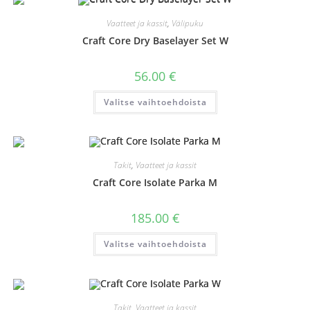
Voit
tehdä
valinnat
Vaatteet ja kassit
,
Välipuku
tuotteen
sivulla.
Craft Core Dry Baselayer Set W
56.00
€
Tällä
Valitse vaihtoehdoista
tuotteella
on
useampi
muunnelma.
Voit
tehdä
valinnat
Takit
,
Vaatteet ja kassit
tuotteen
sivulla.
Craft Core Isolate Parka M
185.00
€
Tällä
Valitse vaihtoehdoista
tuotteella
on
useampi
muunnelma.
Voit
tehdä
valinnat
Takit
,
Vaatteet ja kassit