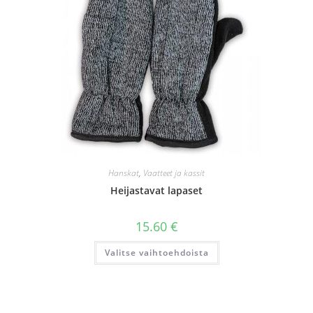
Hanskat
,
Vaatteet ja kassit
Heijastavat lapaset
15.60
€
Tällä
Valitse vaihtoehdoista
tuotteella
on
useampi
muunnelma.
Voit
tehdä