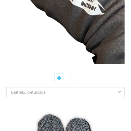
Lajittelu, oletustapa