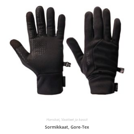
valinnat
tuotteen
sivulla.
Hanskat
,
Vaatteet ja kassit
Sormikkaat, Gore-Tex