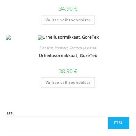
34.90
€
Tällä
Valitse vaihtoehdoista
tuotteella
on
useampi
muunnelma.
Voit
tehdä
valinnat
Hanskat
,
Vaatteet
,
Vaatteet ja kassit
tuotteen
sivulla.
Urheilusormikkaat, GoreTex
38.90
€
Tällä
Valitse vaihtoehdoista
tuotteella
on
useampi
muunnelma.
Voit
tehdä
valinnat
tuotteen
Etsi
sivulla.
ETSI