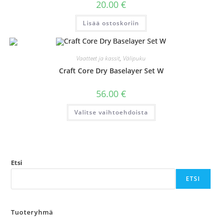
20.00
€
Lisää ostoskoriin
Vaatteet ja kassit
,
Välipuku
Craft Core Dry Baselayer Set W
56.00
€
Tällä
Valitse vaihtoehdoista
tuotteella
on
useampi
muunnelma.
Voit
tehdä
valinnat
tuotteen
Etsi
sivulla.
ETSI
Tuoteryhmä