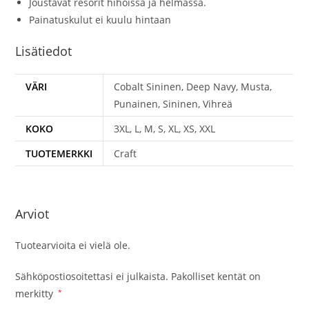
Joustavat resorit hihoissa ja helmassa.
Painatuskulut ei kuulu hintaan
Lisätiedot
VÄRI
Cobalt Sininen, Deep Navy, Musta,
Punainen, Sininen, Vihreä
KOKO
3XL, L, M, S, XL, XS, XXL
TUOTEMERKKI
Craft
Arviot
Tuotearvioita ei vielä ole.
Sähköpostiosoitettasi ei julkaista.
Pakolliset kentät on
merkitty
*