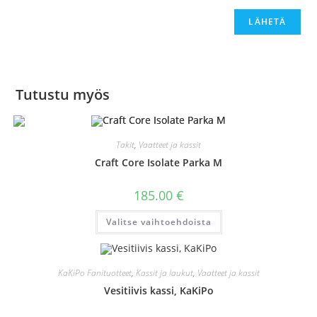
Tutustu myös
Takit
,
Vaatteet ja kassit
Craft Core Isolate Parka M
185.00
€
Tällä
Valitse vaihtoehdoista
tuotteella
on
useampi
muunnelma.
Voit
KaKiPo Fanituotteet
,
Kassit ja laukut
,
Vaatteet ja kassit
tehdä
valinnat
Vesitiivis kassi, KaKiPo
tuotteen
sivulla.