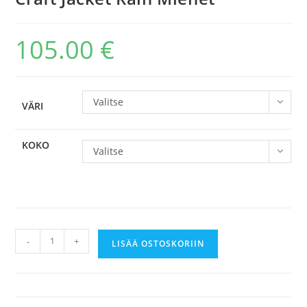
105.00
€
Valitse
VÄRI
KOKO
Valitse
Craft
-
+
LISÄÄ OSTOSKORIIN
Jacket
Rain
Miehet
määrä