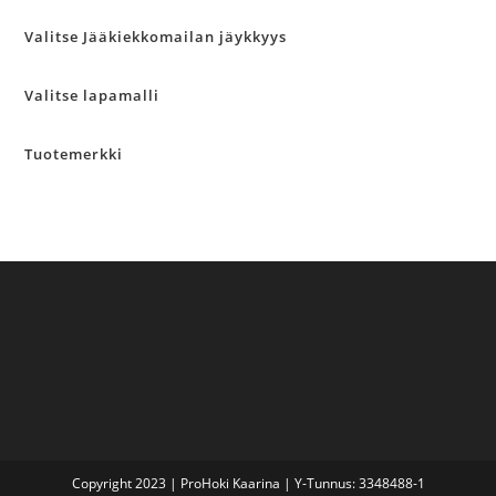
Valitse Jääkiekkomailan jäykkyys
Valitse lapamalli
Tuotemerkki
Copyright 2023 | ProHoki Kaarina | Y-Tunnus: 3348488-1