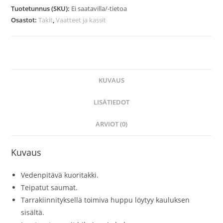
Tuotetunnus (SKU):
Ei saatavilla/-tietoa
Osastot:
Takit
,
Vaatteet ja kassit
KUVAUS
LISÄTIEDOT
ARVIOT (0)
Kuvaus
Vedenpitävä kuoritakki.
Teipatut saumat.
Tarrakiinnityksellä toimiva huppu löytyy kauluksen
sisältä.