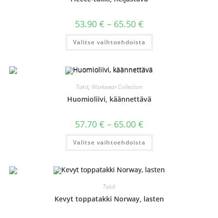
Hintaluokka:
53.90
€
–
65.50
€
53.90 €
-
Tällä
Valitse vaihtoehdoista
65.50 €
tuotteella
on
useampi
muunnelma.
Voit
tehdä
valinnat
Takit
,
Workwear Collection
tuotteen
sivulla.
Huomioliivi, käännettävä
Hintaluokka:
57.70
€
–
65.00
€
57.70 €
-
Tällä
Valitse vaihtoehdoista
65.00 €
tuotteella
on
useampi
muunnelma.
Voit
tehdä
valinnat
Takit
tuotteen
sivulla.
Kevyt toppatakki Norway, lasten