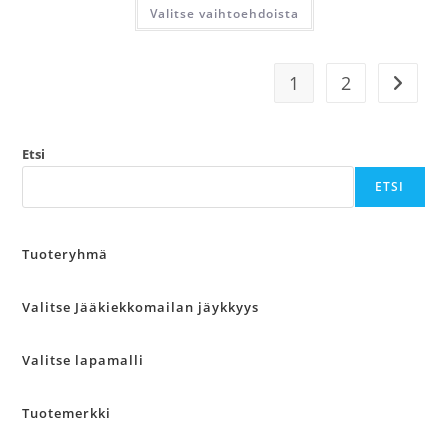
-
Tällä
Valitse vaihtoehdoista
57.00 €
tuotteella
on
useampi
muunnelma.
Voit
1
2
tehdä
valinnat
tuotteen
sivulla.
Etsi
ETSI
Tuoteryhmä
Valitse Jääkiekkomailan jäykkyys
Valitse lapamalli
Tuotemerkki