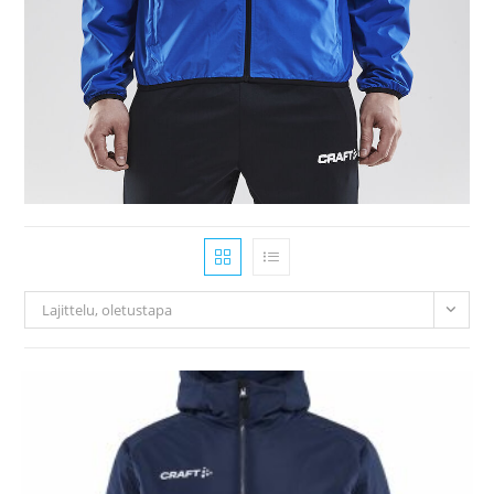
Lajittelu, oletustapa