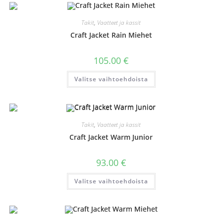
Voit
tehdä
valinnat
Takit
,
Vaatteet ja kassit
tuotteen
sivulla.
Craft Jacket Rain Miehet
105.00
€
Tällä
Valitse vaihtoehdoista
tuotteella
on
useampi
muunnelma.
Voit
tehdä
valinnat
Takit
,
Vaatteet ja kassit
tuotteen
sivulla.
Craft Jacket Warm Junior
93.00
€
Tällä
Valitse vaihtoehdoista
tuotteella
on
useampi
muunnelma.
Voit
tehdä