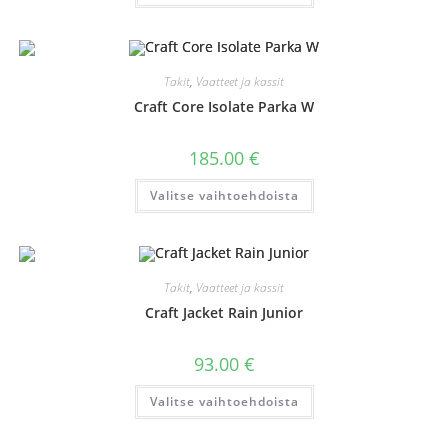
on
useampi
muunnelma.
Voit
tehdä
valinnat
Takit
,
Vaatteet ja kassit
tuotteen
sivulla.
Craft Core Isolate Parka W
185.00
€
Tällä
Valitse vaihtoehdoista
tuotteella
on
useampi
muunnelma.
Voit
tehdä
valinnat
Takit
,
Vaatteet ja kassit
tuotteen
sivulla.
Craft Jacket Rain Junior
93.00
€
Tällä
Valitse vaihtoehdoista
tuotteella
on
useampi
muunnelma.