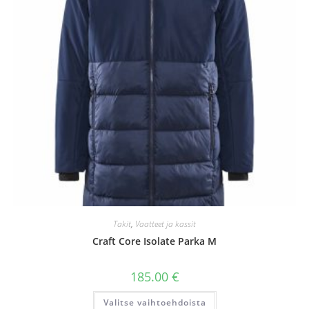
Takit
,
Vaatteet ja kassit
Craft Core Isolate Parka M
185.00
€
Tällä
Valitse vaihtoehdoista
tuotteella