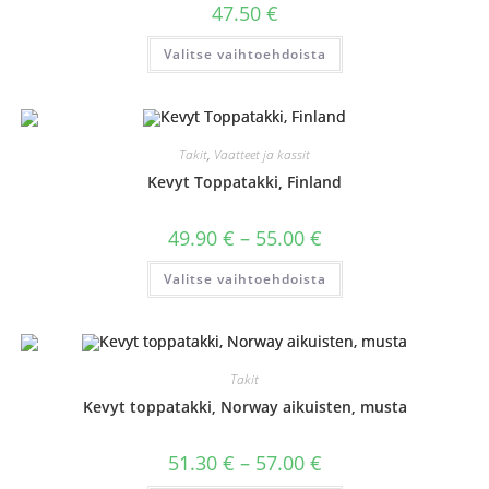
47.50
€
Tällä
Valitse vaihtoehdoista
tuotteella
on
useampi
muunnelma.
Voit
tehdä
valinnat
Takit
,
Vaatteet ja kassit
tuotteen
sivulla.
Kevyt Toppatakki, Finland
Hintaluokka:
49.90
€
–
55.00
€
49.90 €
-
Tällä
Valitse vaihtoehdoista
55.00 €
tuotteella
on
useampi
muunnelma.
Voit
tehdä
valinnat
Takit
tuotteen
sivulla.
Kevyt toppatakki, Norway aikuisten, musta
Hintaluokka:
51.30
€
–
57.00
€
51.30 €