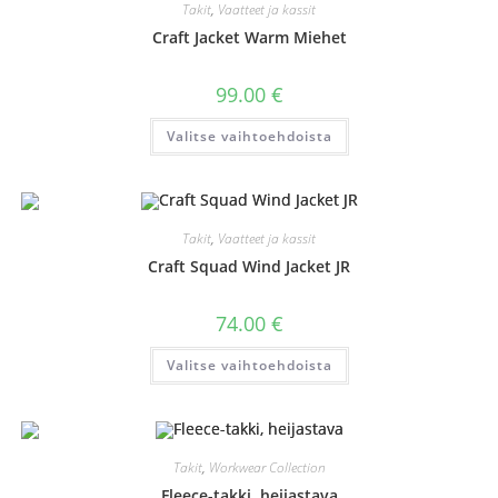
valinnat
Takit
,
Vaatteet ja kassit
tuotteen
sivulla.
Craft Jacket Warm Miehet
99.00
€
Tällä
Valitse vaihtoehdoista
tuotteella
on
useampi
muunnelma.
Voit
tehdä
valinnat
Takit
,
Vaatteet ja kassit
tuotteen
sivulla.
Craft Squad Wind Jacket JR
74.00
€
Tällä
Valitse vaihtoehdoista
tuotteella
on
useampi
muunnelma.
Voit
tehdä
valinnat
Takit
,
Workwear Collection
tuotteen
sivulla.
Fleece-takki, heijastava