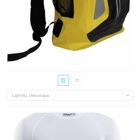
Lajittelu, oletustapa