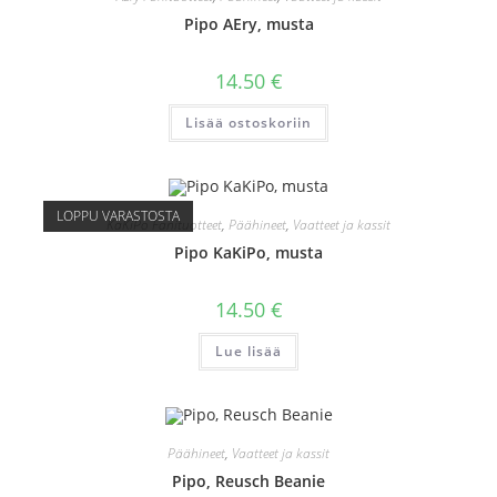
Pipo AEry, musta
14.50
€
Lisää ostoskoriin
LOPPU VARASTOSTA
KaKiPo Fanituotteet
,
Päähineet
,
Vaatteet ja kassit
Pipo KaKiPo, musta
14.50
€
Lue lisää
Päähineet
,
Vaatteet ja kassit
Pipo, Reusch Beanie