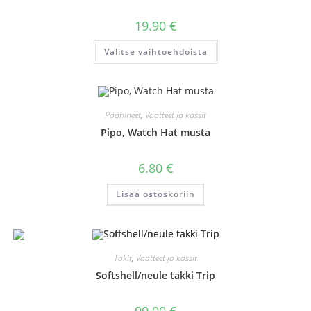
19.90
€
Tällä
Valitse vaihtoehdoista
tuotteella
on
useampi
muunnelma.
Voit
tehdä
valinnat
Päähineet
,
Vaatteet ja kassit
tuotteen
sivulla.
Pipo, Watch Hat musta
6.80
€
Lisää ostoskoriin
Takit
,
Vaatteet ja kassit
Softshell/neule takki Trip