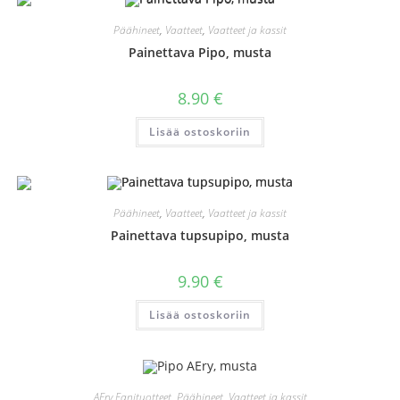
Voit
tehdä
valinnat
Päähineet
,
Vaatteet
,
Vaatteet ja kassit
tuotteen
sivulla.
Painettava Pipo, musta
8.90
€
Lisää ostoskoriin
Päähineet
,
Vaatteet
,
Vaatteet ja kassit
Painettava tupsupipo, musta
9.90
€
Lisää ostoskoriin
AEry Fanituotteet
,
Päähineet
,
Vaatteet ja kassit