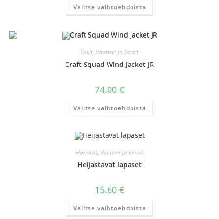
Tällä
Valitse vaihtoehdoista
tuotteella
on
useampi
muunnelma.
Voit
tehdä
valinnat
Takit
,
Vaatteet ja kassit
tuotteen
sivulla.
Craft Squad Wind Jacket JR
74.00
€
Tällä
Valitse vaihtoehdoista
tuotteella
on
useampi
muunnelma.
Voit
tehdä
valinnat
Hanskat
,
Vaatteet ja kassit
tuotteen
sivulla.
Heijastavat lapaset
15.60
€
Tällä
Valitse vaihtoehdoista
tuotteella
on