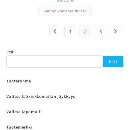
99.00
€
Tällä
Valitse vaihtoehdoista
tuotteella
on
useampi
muunnelma.
Voit
1
2
3
tehdä
valinnat
tuotteen
sivulla.
Etsi
ETSI
Tuoteryhmä
Valitse Jääkiekkomailan jäykkyys
Valitse lapamalli
Tuotemerkki