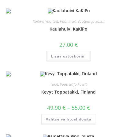
useampi
muunnelma.
Voit
tehdä
valinnat
KaKiPo Vaatteet
,
Päähineet
,
Vaatteet ja kassit
tuotteen
sivulla.
Kaulahuivi KaKiPo
27.00
€
Lisää ostoskoriin
Takit
,
Vaatteet ja kassit
Kevyt Toppatakki, Finland
Hintaluokka:
49.90
€
–
55.00
€
49.90 €
-
Tällä
Valitse vaihtoehdoista
55.00 €
tuotteella
on
useampi
muunnelma.