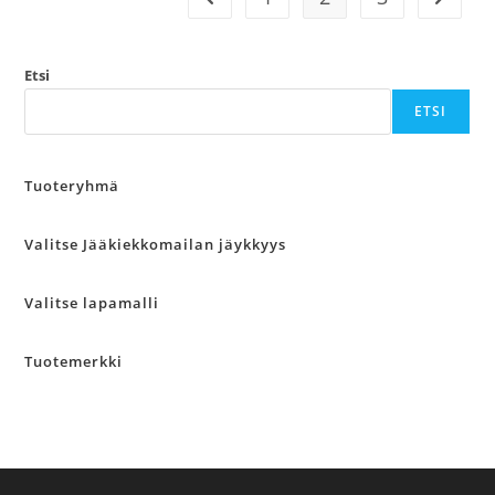
Etsi
ETSI
Tuoteryhmä
Valitse Jääkiekkomailan jäykkyys
Valitse lapamalli
Tuotemerkki