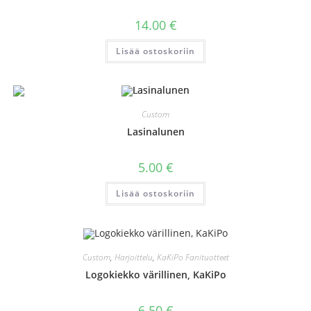
14.00
€
Lisää ostoskoriin
Custom
Lasinalunen
5.00
€
Lisää ostoskoriin
Custom
,
Harjoittelu
,
KaKiPo Fanituotteet
Logokiekko värillinen, KaKiPo
6.50
€