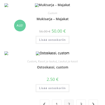
Custom
Mukisarja – Majakat
ALE!
Alkuperäinen
Nykyinen
50.00
€
56.00
€
hinta
hinta
oli:
on:
Lisää ostoskoriin
56.00 €.
50.00 €.
Custom
,
Kassit ja laukut
,
Laukut ja kassit
Ostoskassi, custom
2.50
€
Lisää ostoskoriin
1
2
3