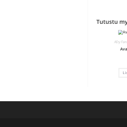
Tutustu m
AEry Fan
Ava
Li