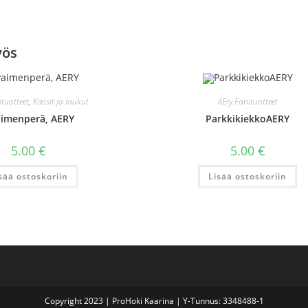
yös
ituotteet
,
Kassit ja laukut
AEry Fanituotteet
imenperä, AERY
ParkkikiekkoAERY
5.00
€
5.00
€
sää ostoskoriin
Lisää ostoskoriin
Copyright 2023 | ProHoki Kaarina | Y-Tunnus: 3348488-1