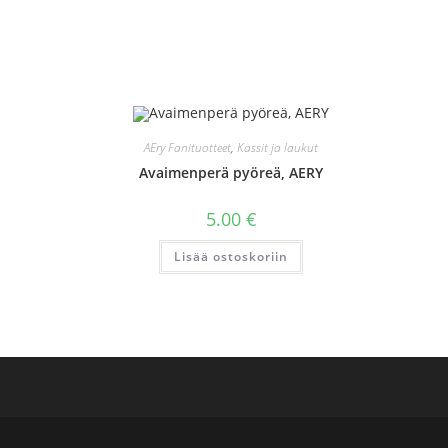
AEry Fanituotteet
,
Kassit ja laukut
Avaimenperä pyöreä, AERY
5.00
€
Lisää ostoskoriin