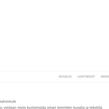
KUVAUS
LISÄTIEDOT
ARVIO
kahvimuki
ogo, voidaan myös kustomoida oman lemmikin kuvalla ja tekstillä