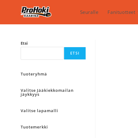
Siirry
suoraan
Seuralle
Fanituotteet
sisältöön
Etsi
ETSI
Tuoteryhmä
Valitse Jääkiekkomailan
jäykkyys
Valitse lapamalli
Tuotemerkki