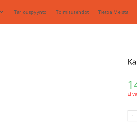
Tarjouspyyntö
Toimitusehdot
Tietoa Meistä
Ka
1
Ei v
Kahv
350
AEry
Cus