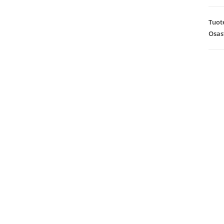
mää
Tuot
Osas