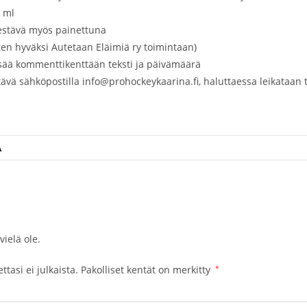
0 ml
stävä myös painettuna
nten hyväksi Autetaan Eläimiä ry toimintaan)
lisää kommenttikenttään teksti ja päivämäärä
tävä sähköpostilla info@prohockeykaarina.fi, haluttaessa leikataan
Ä
vielä ole.
tasi ei julkaista.
Pakolliset kentät on merkitty
*