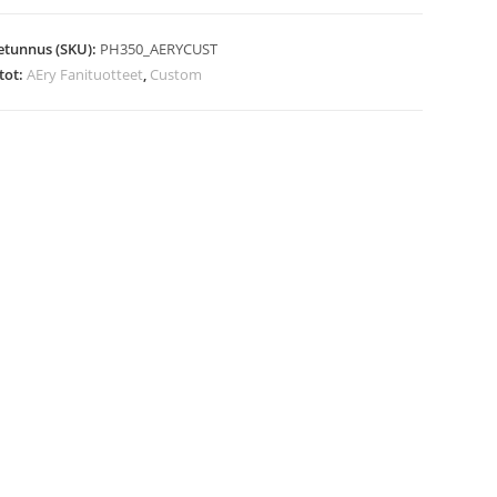
rä
etunnus (SKU):
PH350_AERYCUST
tot:
AEry Fanituotteet
,
Custom