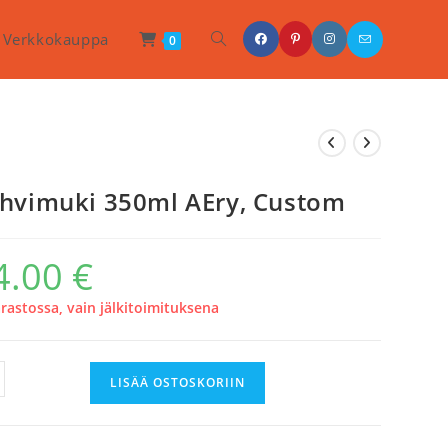
Toggle
Verkkokauppa
0
Website
Search
hvimuki 350ml AEry, Custom
4.00
€
arastossa, vain jälkitoimituksena
imuki
LISÄÄ OSTOSKORIIN
ml
,
tom