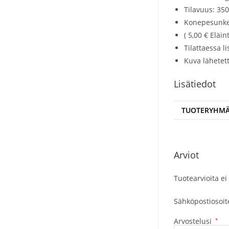
Tilavuus: 35
Konepesunke
( 5,00 € Eläi
Tilattaessa 
Kuva lähetet
Lisätiedot
TUOTERYHM
Arviot
Tuotearvioita ei 
Sähköpostiosoitet
Arvostelusi
*