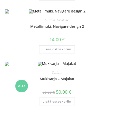
Custom
,
Tarvikkeet
Metallimuki, Navigare design 2
14.00
€
Lisää ostoskoriin
Custom
Mukisarja – Majakat
ALE!
Alkuperäinen
Nykyinen
50.00
€
56.00
€
hinta
hinta
oli:
on:
Lisää ostoskoriin
56.00 €.
50.00 €.