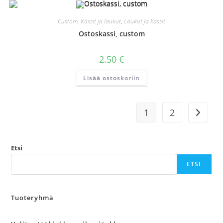
Custom
,
Kassit ja laukut
,
Laukut ja kassit
Ostoskassi, custom
2.50
€
Lisää ostoskoriin
1
2
Etsi
ETSI
Tuoteryhmä