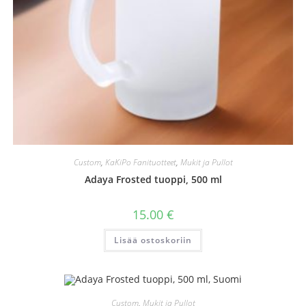
Custom
,
KaKiPo Fanituotteet
,
Mukit ja Pullot
Adaya Frosted tuoppi, 500 ml
15.00
€
Lisää ostoskoriin
Custom
,
Mukit ja Pullot