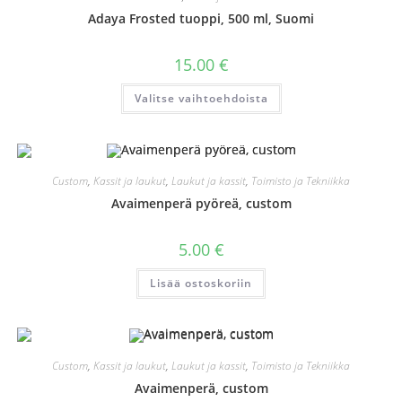
Adaya Frosted tuoppi, 500 ml, Suomi
15.00
€
Tällä
Valitse vaihtoehdoista
tuotteella
on
useampi
muunnelma.
Voit
tehdä
valinnat
Custom
,
Kassit ja laukut
,
Laukut ja kassit
,
Toimisto ja Tekniikka
tuotteen
sivulla.
Avaimenperä pyöreä, custom
5.00
€
Lisää ostoskoriin
Custom
,
Kassit ja laukut
,
Laukut ja kassit
,
Toimisto ja Tekniikka
Avaimenperä, custom