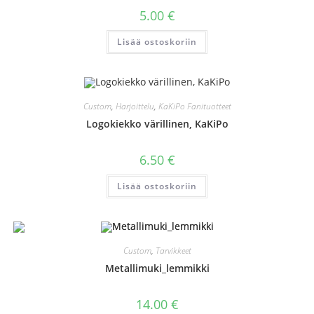
5.00
€
Lisää ostoskoriin
Custom
,
Harjoittelu
,
KaKiPo Fanituotteet
Logokiekko värillinen, KaKiPo
6.50
€
Lisää ostoskoriin
Custom
,
Tarvikkeet
Metallimuki_lemmikki
14.00
€