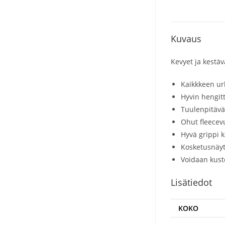
Kuvaus
Kevyet ja kestä
Kaikkkeen ur
Hyvin hengit
Tuulenpitäv
Ohut fleecev
Hyvä grippi
Kosketusnäyt
Voidaan kust
Lisätiedot
KOKO