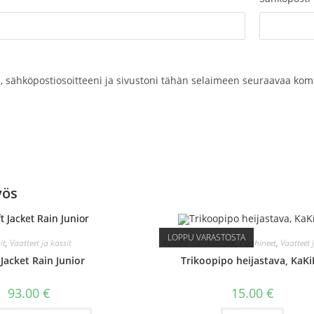
, sähköpostiosoitteeni ja sivustoni tähän selaimeen seuraavaa kom
yös
LOPPU VARASTOSTA
it
,
Vaatteet ja kassit
KaKiPo Fanituotteet
,
Päähineet
,
Vaatteet 
 Jacket Rain Junior
Trikoopipo heijastava, KaK
93.00
€
15.00
€
Tällä