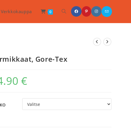
Toggle
Verkkokauppa
0
Website
Search
rmikkaat, Gore-Tex
4.90
€
KO