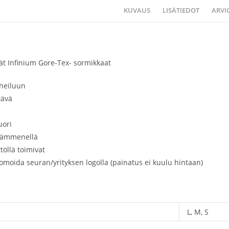
KUVAUS
LISÄTIEDOT
ARVIO
vät Infinium Gore-Tex- sormikkaat
heiluun
tävä
ä
uori
 kämmenellä
töllä toimivat
omoida seuran/yrityksen logolla (painatus ei kuulu hintaan)
L, M, S