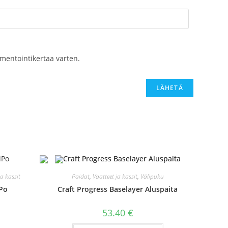
mentointikertaa varten.
ja kassit
Paidat
,
Vaatteet ja kassit
,
Välipuku
iPo
Craft Progress Baselayer Aluspaita
53.40
€
Tällä