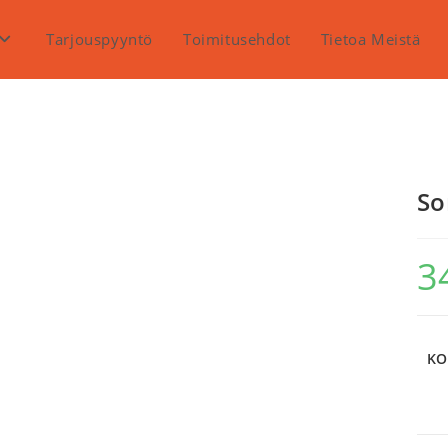
Tarjouspyyntö
Toimitusehdot
Tietoa Meistä
So
3
KO