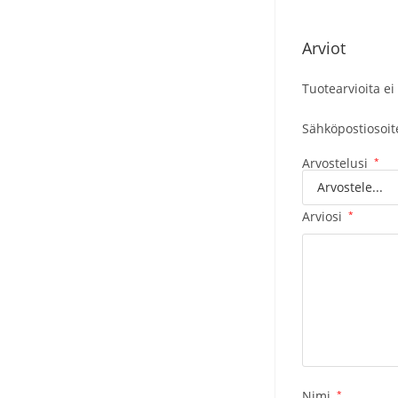
Arviot
Tuotearvioita ei 
Sähköpostiosoitet
Arvostelusi
*
Arviosi
*
Nimi
*