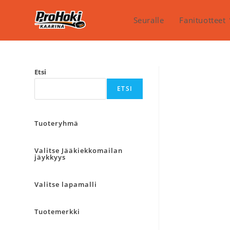
Siirry
suoraan
Seuralle
Fanituotteet
sisältöön
Etsi
ETSI
Tuoteryhmä
Valitse Jääkiekkomailan
jäykkyys
Valitse lapamalli
Tuotemerkki