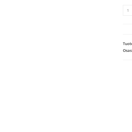
Sorm
Gore
Tex
mää
Tuot
Osas