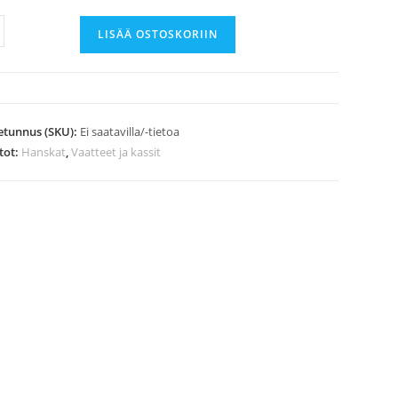
ikkaat,
LISÄÄ OSTOSKORIIN
-
rä
etunnus (SKU):
Ei saatavilla/-tietoa
tot:
Hanskat
,
Vaatteet ja kassit