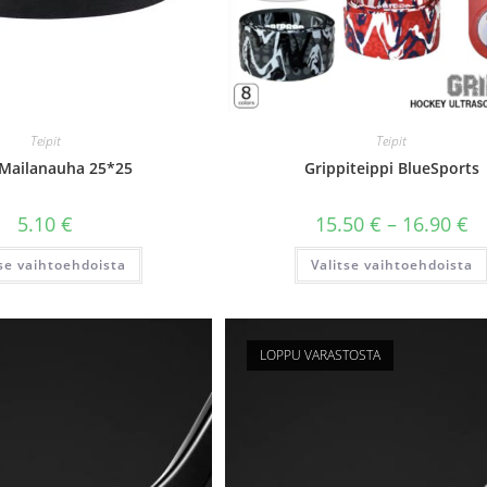
Teipit
Teipit
Mailanauha 25*25
Grippiteippi BlueSports
Hi
5.10
€
15.50
€
–
16.90
€
15
-
Tällä
tse vaihtoehdoista
Valitse vaihtoehdoista
16
tuotteella
on
useampi
muunnelma.
Voit
tehdä
LOPPU VARASTOSTA
valinnat
tuotteen
sivulla.