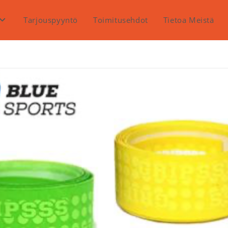
Tarjouspyyntö
Toimitusehdot
Tietoa Meistä