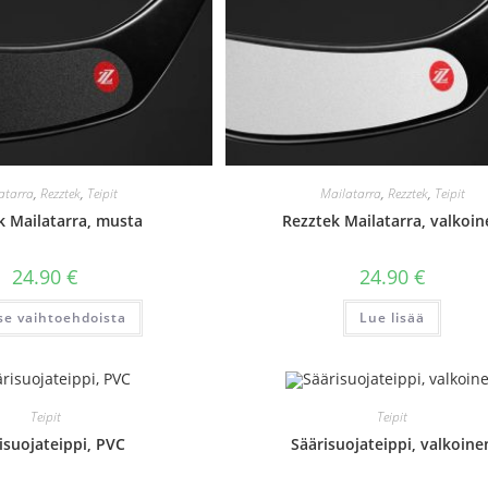
atarra
,
Rezztek
,
Teipit
Mailatarra
,
Rezztek
,
Teipit
k Mailatarra, musta
Rezztek Mailatarra, valkoin
24.90
€
24.90
€
Tällä
tse vaihtoehdoista
Lue lisää
tuotteella
on
useampi
muunnelma.
Voit
tehdä
valinnat
Teipit
Teipit
tuotteen
sivulla.
isuojateippi, PVC
Säärisuojateippi, valkoine