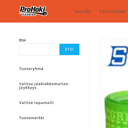
Siirry
suoraan
Seuralle
Fanituotteet
sisältöön
Etsi
ETSI
Tuoteryhmä
Valitse Jääkiekkomailan
jäykkyys
Valitse lapamalli
Tuotemerkki