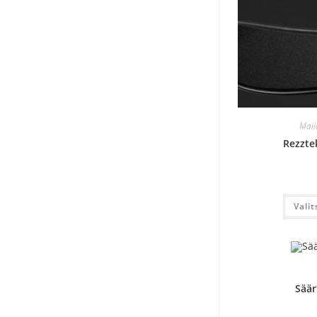
Mail
Rezzte
Vali
Säär