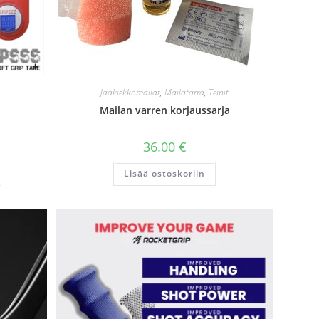
Jääkiekkomailat
,
Mailatarra
,
Teipit
Mailan varren korjaussarja
ntaluokka:
36.00
€
.50 €
Tällä
.90 €
Lisää ostoskoriin
tuotteella
on
useampi
muunnelma.
Voit
tehdä
valinnat
tuotteen
sivulla.