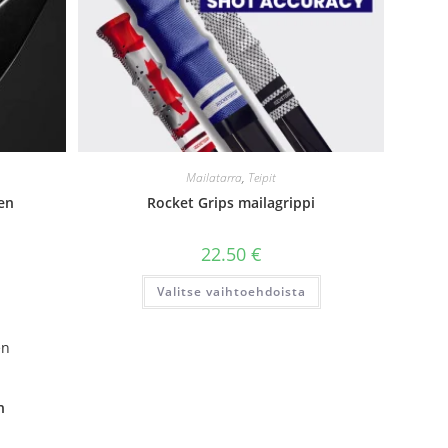
Mailatarra
,
Teipit
en
Rocket Grips mailagrippi
22.50
€
Tällä
Valitse vaihtoehdoista
tuotteella
on
useampi
muunnelma.
Voit
tehdä
valinnat
tuotteen
sivulla.
n