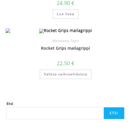
24.90
€
Lue lisää
Mailatarra
,
Teipit
Rocket Grips mailagrippi
22.50
€
Tällä
Valitse vaihtoehdoista
tuotteella
on
useampi
muunnelma.
Voit
tehdä
valinnat
tuotteen
Etsi
sivulla.
ETSI