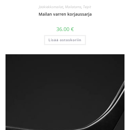
Jääkiekkomailat
,
Mailatarra
,
Teipit
Mailan varren korjaussarja
36.00
€
Lisää ostoskoriin