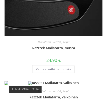
Mailatarra
,
Rezztek
,
Teipit
Rezztek Mailatarra, musta
24.90
€
Tällä
Valitse vaihtoehdoista
tuotteella
on
useampi
muunnelma.
Voit
tehdä
LOPPU VARASTOSTA
valinnat
Mailatarra
,
Rezztek
,
Teipit
tuotteen
sivulla.
Rezztek Mailatarra, valkoinen