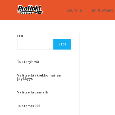
Siirry
suoraan
Seuralle
Fanituotteet
sisältöön
Etsi
ETSI
Tuoteryhmä
Valitse Jääkiekkomailan
jäykkyys
Valitse lapamalli
Tuotemerkki