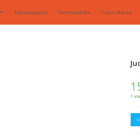
Tarjouspyyntö
Toimitusehdot
Tietoa Meistä
Ju
1
1 va
Juom
L
620
mää