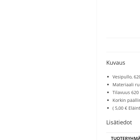
Kuvaus
Vesipullo, 62
Materiaali r
Tilavuus 620
Korkin pääl
( 5,00 € Eläi
Lisätiedot
TUOTERYHM