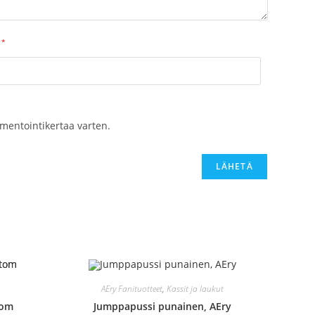
*
mentointikertaa varten.
AEry Fanituotteet
,
Kassit ja laukut
tom
Jumppapussi punainen, AEry