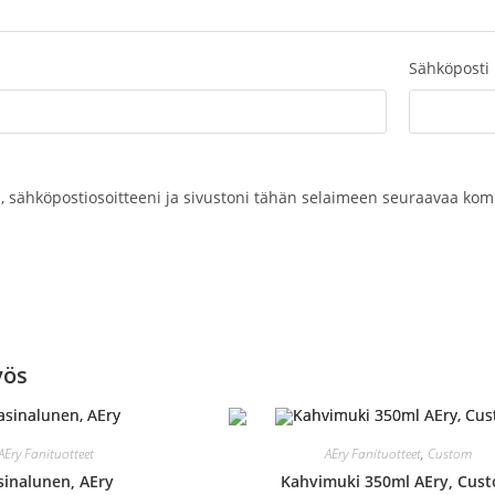
Sähköposti
, sähköpostiosoitteeni ja sivustoni tähän selaimeen seuraavaa kom
yös
AEry Fanituotteet
AEry Fanituotteet
,
Custom
sinalunen, AEry
Kahvimuki 350ml AEry, Cus