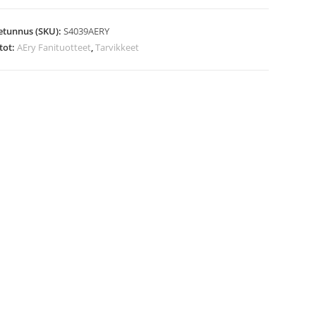
etunnus (SKU):
S4039AERY
tot:
AEry Fanituotteet
,
Tarvikkeet