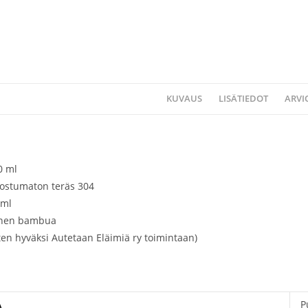
KUVAUS
LISÄTIEDOT
ARVIO
0 ml
uostumaton teräs 304
 ml
linen bambua
nten hyväksi Autetaan Eläimiä ry toimintaan)
Ä
P