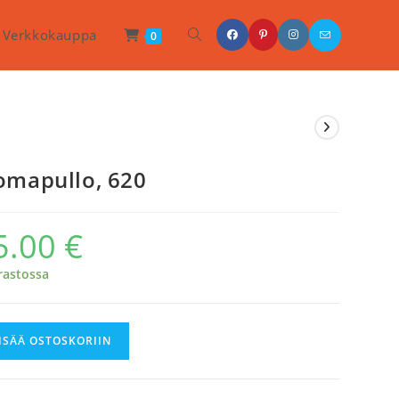
Toggle
Verkkokauppa
0
Website
Search
omapullo, 620
5.00
€
rastossa
apullo,
ISÄÄ OSTOSKORIIN
rä