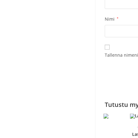
Nimi
*
Tallenna nimeni
Tutustu m
La