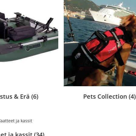
stus & Erä
(6)
Pets Collection
(4)
et ja kassit
(34)