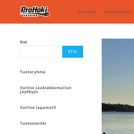
Siirry
suoraan
Seuralle
Fanituotteet
sisältöön
Etsi
ETSI
Tuoteryhmä
Valitse Jääkiekkomailan
jäykkyys
Valitse lapamalli
Tuotemerkki