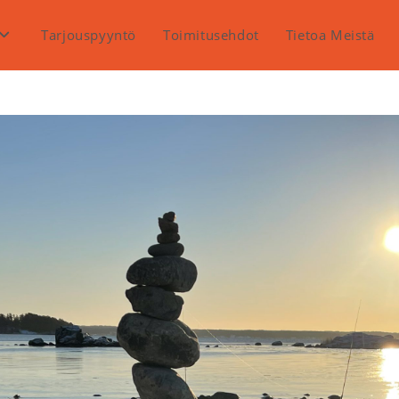
Tarjouspyyntö
Toimitusehdot
Tietoa Meistä