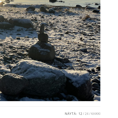
NÄYTÄ:
12
24
KAIKKI