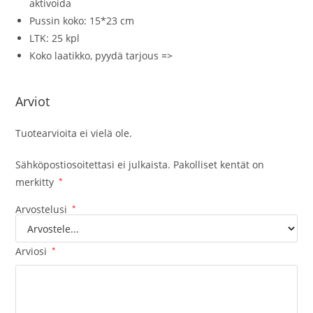
aktivoida
Pussin koko: 15*23 cm
LTK: 25 kpl
Koko laatikko, pyydä tarjous
=>
Arviot
Tuotearvioita ei vielä ole.
Sähköpostiosoitettasi ei julkaista.
Pakolliset kentät on
merkitty
*
Arvostelusi
*
Arviosi
*