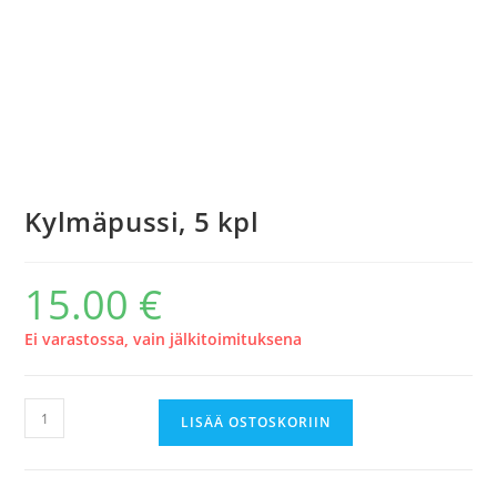
Kylmäpussi, 5 kpl
15.00
€
Ei varastossa, vain jälkitoimituksena
Kylmäpussi,
LISÄÄ OSTOSKORIIN
5
kpl
määrä