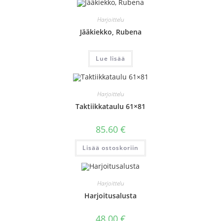
Harjoittelu
Jääkiekko, Rubena
Lue lisää
Harjoittelu
Taktiikkataulu 61×81
85.60
€
Lisää ostoskoriin
Harjoittelu
Harjoitusalusta
48.00
€