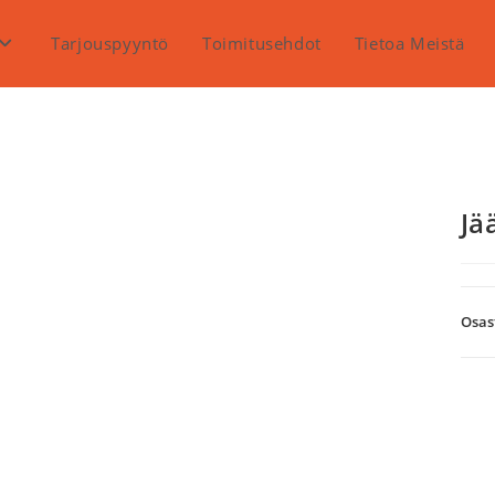
Tarjouspyyntö
Toimitusehdot
Tietoa Meistä
Jä
Osas