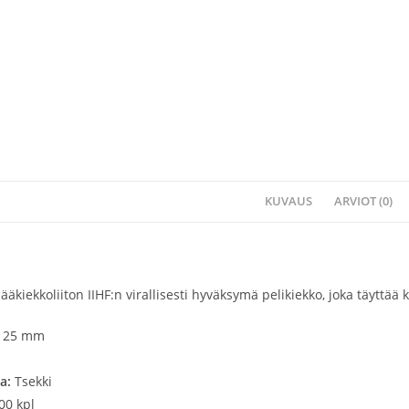
KUVAUS
ARVIOT (0)
ääkiekkoliiton IIHF:n virallisesti hyväksymä pelikiekko, joka täyttä
x 25 mm
aa:
Tsekki
00 kpl