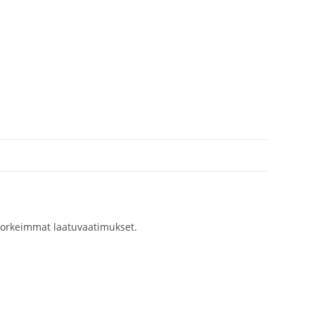
ä korkeimmat laatuvaatimukset.