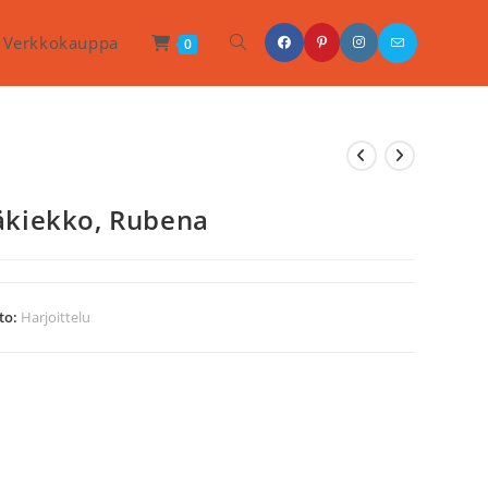
Toggle
Verkkokauppa
0
Website
Search
äkiekko, Rubena
to:
Harjoittelu