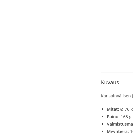
Kuvaus
Kansainvälisen J
Mitat:
Ø 76 
Paino:
165 g
Valmistusm
Myyntierä:
1