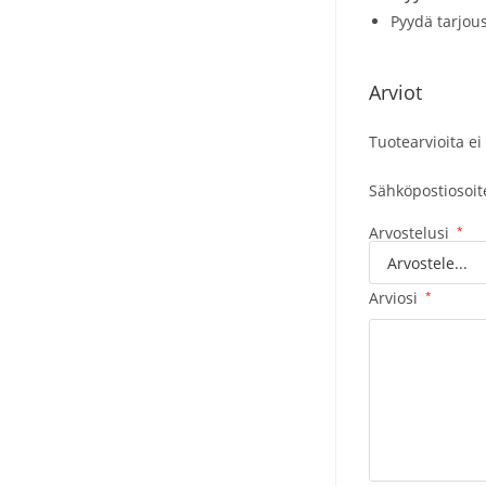
Pyydä tarjou
Arviot
Tuotearvioita ei 
Sähköpostiosoitet
Arvostelusi
*
Arviosi
*