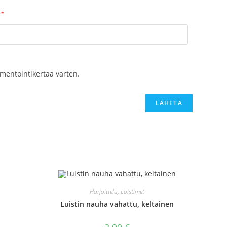
*
mentointikertaa varten.
Harjoittelu
,
Luistimet
Luistin nauha vahattu, keltainen