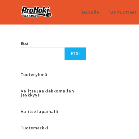
Siirry
suoraan
Seuralle
Fanituotteet
sisältöön
Etsi
ETSI
Tuoteryhmä
Valitse Jääkiekkomailan
jäykkyys
Valitse lapamalli
Tuotemerkki