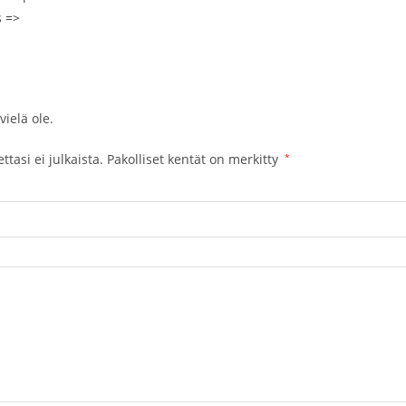
s
=>
vielä ole.
tasi ei julkaista.
Pakolliset kentät on merkitty
*