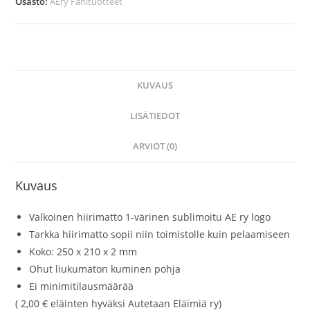
Osasto:
AEry Fanituotteet
KUVAUS
LISÄTIEDOT
ARVIOT (0)
Kuvaus
Valkoinen hiirimatto 1-värinen sublimoitu AE ry logo
Tarkka hiirimatto sopii niin toimistolle kuin pelaamiseen
Koko: 250 x 210 x 2 mm
Ohut liukumaton kuminen pohja
Ei minimitilausmäärää
( 2,00 € eläinten hyväksi Autetaan Eläimiä ry)