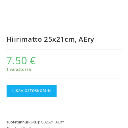
Hiirimatto 25x21cm, AEry
7.50
€
1 varastossa
Hiirimatto
LISÄÄ OSTOSKORIIN
25x21cm,
AEry
määrä
Tuotetunnus (SKU):
GB2521_AERY