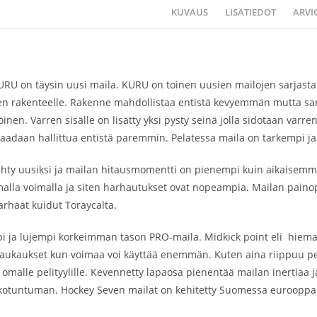
KUVAUS
LISÄTIEDOT
ARVIO
RU on täysin uusi maila. KURU on toinen uusien mailojen sarjasta
ren rakenteelle. Rakenne mahdollistaa entistä kevyemmän mutta sa
inen. Varren sisälle on lisätty yksi pysty seinä jolla sidotaan varr
aadaan hallittua entistä paremmin. Pelatessa maila on tarkempi j
hty uusiksi ja mailan hitausmomentti on pienempi kuin aikaisemmis
la voimalla ja siten harhautukset ovat nopeampia. Mailan painopis
rhaat kuidut Toraycalta.
 ja lujempi korkeimman tason PRO-maila. Midkick point eli hiema
ukaukset kun voimaa voi käyttää enemmän. Kuten aina riippuu pe
s omalle pelityylille. Kevennetty lapaosa pienentää mailan inertia
tuntuman. Hockey Seven mailat on kehitetty Suomessa eurooppalais