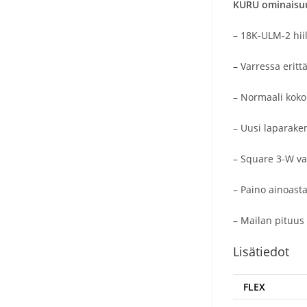
KURU ominaisu
– 18K-ULM-2 hiil
– Varressa erit
– Normaali kokoi
– Uusi laparake
– Square 3-W va
– Paino ainoast
– Mailan pituus
Lisätiedot
FLEX