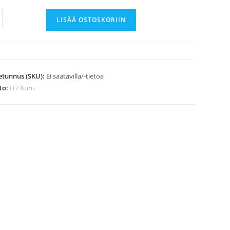
LISÄÄ OSTOSKORIIN
,
etunnus (SKU):
Ei saatavilla/-tietoa
rä
to:
H7 Kuru