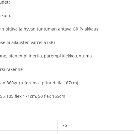
udet:
ikuitu
täin pitävä ja hyvän tuntuman antava GRIP-lakkaus
sella aikuisten varrella (SR)
nne, pienempi inertia, parempi kiekkotuntuma
rsi rakenne
aan 360gr (referenssi pituudella 167cm)
 55-105 flex 171cm, 50 flex 165cm
75