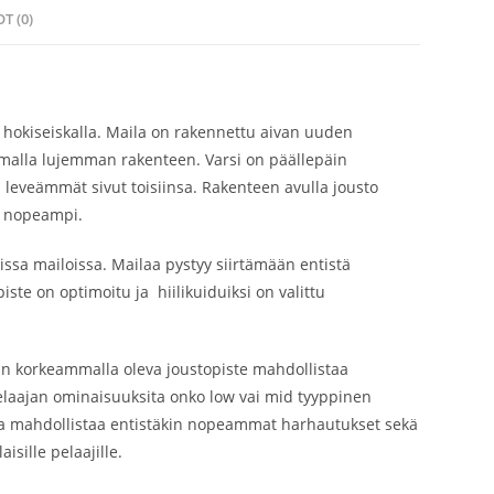
T (0)
 hokiseiskalla. Maila on rakennettu aivan uuden
malla lujemman rakenteen. Varsi on päällepäin
en leveämmät sivut toisiinsa. Rakenteen avulla jousto
a nopeampi.
sa mailoissa. Mailaa pystyy siirtämään entistä
te on optimoitu ja hiilikuiduiksi on valittu
n korkeammalla oleva joustopiste mahdollistaa
laajan ominaisuuksita onko low vai mid tyyppinen
a ja mahdollistaa entistäkin nopeammat harhautukset sekä
ille pelaajille.