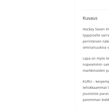
Kuvaus
Hockey Seven KU
tyyppiselle var
perinteisen näkö
ominaisuuksia s
Lapa on myös te
nopeammin samal
markkinoiden pa
KURU – kevyempi
tehokkaammat la
joustoiste para
paremman kiekko