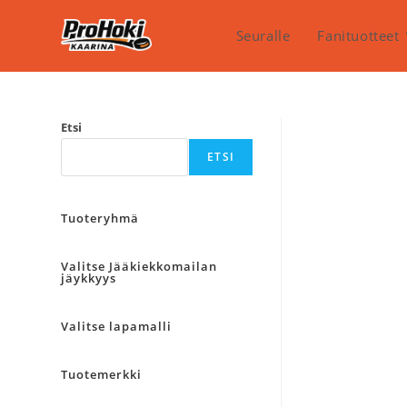
Siirry
suoraan
Seuralle
Fanituotteet
sisältöön
Etsi
ETSI
Tuoteryhmä
Valitse Jääkiekkomailan
jäykkyys
Valitse lapamalli
Tuotemerkki