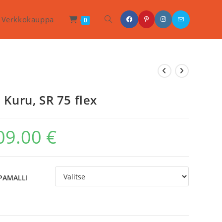
Toggle
Verkkokauppa
0
Website
Search
 Kuru, SR 75 flex
09.00
€
PAMALLI