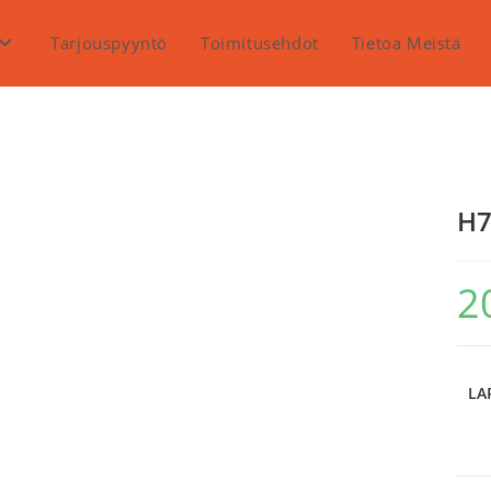
Tarjouspyyntö
Toimitusehdot
Tietoa Meistä
H7
2
LA