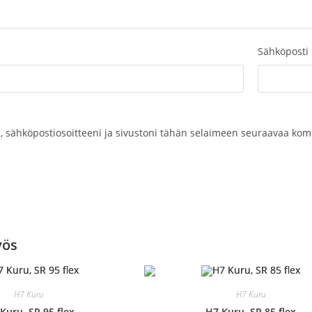
Sähköposti
, sähköpostiosoitteeni ja sivustoni tähän selaimeen seuraavaa kom
yös
H7 Kuru
H7 Kuru
Kuru, SR 95 flex
H7 Kuru, SR 85 flex