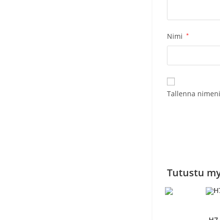
Nimi
*
Tallenna nimeni
Tutustu m
H7 