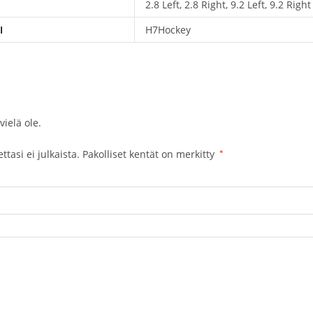
2.8 Left, 2.8 Right, 9.2 Left, 9.2 Right
I
H7Hockey
vielä ole.
tasi ei julkaista.
Pakolliset kentät on merkitty
*