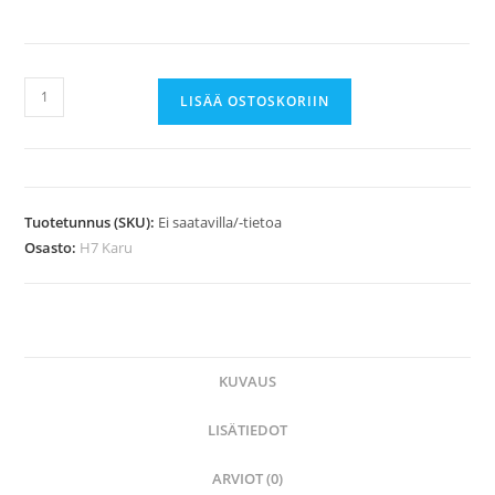
H7
LISÄÄ OSTOSKORIIN
Karu,
JR
35
flex
Tuotetunnus (SKU):
Ei saatavilla/-tietoa
määrä
Osasto:
H7 Karu
KUVAUS
LISÄTIEDOT
ARVIOT (0)