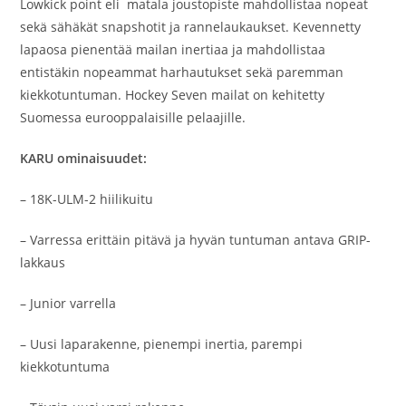
Lowkick point eli matala joustopiste mahdollistaa nopeat
sekä sähäkät snapshotit ja rannelaukaukset. Kevennetty
lapaosa pienentää mailan inertiaa ja mahdollistaa
entistäkin nopeammat harhautukset sekä paremman
kiekkotuntuman. Hockey Seven mailat on kehitetty
Suomessa eurooppalaisille pelaajille.
KARU ominaisuudet:
– 18K-ULM-2 hiilikuitu
– Varressa erittäin pitävä ja hyvän tuntuman antava GRIP-
lakkaus
– Junior varrella
– Uusi laparakenne, pienempi inertia, parempi
kiekkotuntuma