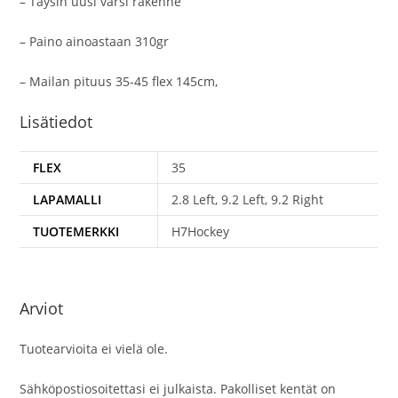
– Täysin uusi varsi rakenne
– Paino ainoastaan 310gr
– Mailan pituus 35-45 flex 145cm,
Lisätiedot
FLEX
35
LAPAMALLI
2.8 Left, 9.2 Left, 9.2 Right
TUOTEMERKKI
H7Hockey
Arviot
Tuotearvioita ei vielä ole.
Sähköpostiosoitettasi ei julkaista.
Pakolliset kentät on