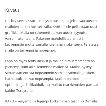
Kuvaus
Hockey Seven KARU on täysin uusi maila joka avaa uusien
mailojen sarjan hokiseiskalla. KARU ei ole pelkästään uusi
grafiikka. Maila on rakennettu aivan uuden tyyppiselle
varren rakenteelle. Rakenne mahdollistaa entistä
kevyemmän mutta samalla lujemman rakenteen. Pelatessa
maila on tarkempi ja nopeampi.
Lapa on myös tehty uusiksi ja mailan hitausmomentti on
pienempi kuin aikaisemmissa mailoissa. Mailaa pystyy
siirtämään entistä nopeammin samalla voimalla ja siten
harhautukset ovat nopeampia. Mailan painopiste on
optimoitu ja hiilikuiduiksi on valittu markkinoiden parhaat
kuidut Toraycalta.
KARU – kevyempi ja lujempi korkeimman tason PRO-maila.