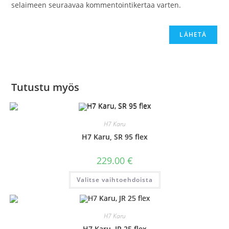
selaimeen seuraavaa kommentointikertaa varten.
Tutustu myös
H7 Karu
H7 Karu, SR 95 flex
229.00
€
Tällä
Valitse vaihtoehdoista
tuotteella
on
useampi
muunnelma.
Voit
H7 Karu
tehdä
valinnat
H7 Karu, JR 25 flex