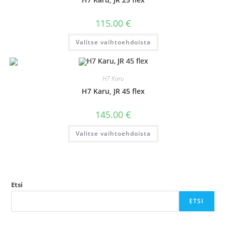
tuotteen
sivulla.
115.00
€
Tällä
Valitse vaihtoehdoista
tuotteella
on
useampi
muunnelma.
Voit
H7 Karu
tehdä
valinnat
H7 Karu, JR 45 flex
tuotteen
sivulla.
145.00
€
Tällä
Valitse vaihtoehdoista
tuotteella
on
useampi
muunnelma.
Voit
tehdä
valinnat
tuotteen
Etsi
sivulla.
ETSI