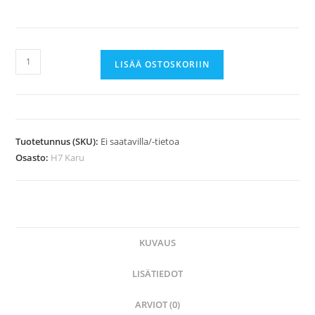
H7
LISÄÄ OSTOSKORIIN
Karu,
SR
75
flex
Tuotetunnus (SKU):
Ei saatavilla/-tietoa
määrä
Osasto:
H7 Karu
KUVAUS
LISÄTIEDOT
ARVIOT (0)