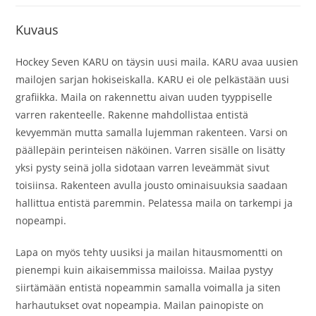
Kuvaus
Hockey Seven KARU on täysin uusi maila. KARU avaa uusien
mailojen sarjan hokiseiskalla. KARU ei ole pelkästään uusi
grafiikka. Maila on rakennettu aivan uuden tyyppiselle
varren rakenteelle. Rakenne mahdollistaa entistä
kevyemmän mutta samalla lujemman rakenteen. Varsi on
päällepäin perinteisen näköinen. Varren sisälle on lisätty
yksi pysty seinä jolla sidotaan varren leveämmät sivut
toisiinsa. Rakenteen avulla jousto ominaisuuksia saadaan
hallittua entistä paremmin. Pelatessa maila on tarkempi ja
nopeampi.
Lapa on myös tehty uusiksi ja mailan hitausmomentti on
pienempi kuin aikaisemmissa mailoissa. Mailaa pystyy
siirtämään entistä nopeammin samalla voimalla ja siten
harhautukset ovat nopeampia. Mailan painopiste on