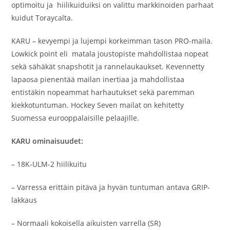
optimoitu ja hiilikuiduiksi on valittu markkinoiden parhaat
kuidut Toraycalta.
KARU – kevyempi ja lujempi korkeimman tason PRO-maila.
Lowkick point eli matala joustopiste mahdollistaa nopeat
sekä sähäkät snapshotit ja rannelaukaukset. Kevennetty
lapaosa pienentää mailan inertiaa ja mahdollistaa
entistäkin nopeammat harhautukset sekä paremman
kiekkotuntuman. Hockey Seven mailat on kehitetty
Suomessa eurooppalaisille pelaajille.
KARU ominaisuudet:
– 18K-ULM-2 hiilikuitu
– Varressa erittäin pitävä ja hyvän tuntuman antava GRIP-
lakkaus
– Normaali kokoisella aikuisten varrella (SR)