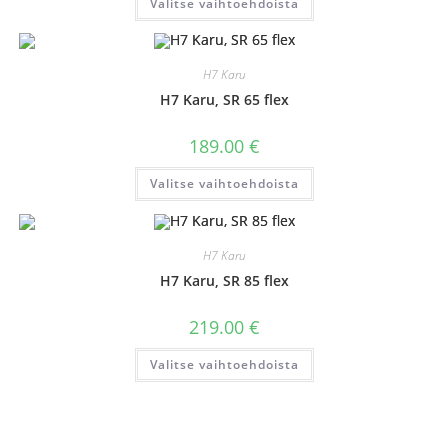
Valitse vaihtoehdoista
tuotteella
on
useampi
muunnelma.
Voit
H7 Karu
tehdä
valinnat
H7 Karu, SR 65 flex
tuotteen
sivulla.
189.00
€
Tällä
Valitse vaihtoehdoista
tuotteella
on
useampi
muunnelma.
Voit
H7 Karu
tehdä
valinnat
H7 Karu, SR 85 flex
tuotteen
sivulla.
219.00
€
Tällä
Valitse vaihtoehdoista
tuotteella
on
useampi
muunnelma.
Voit
tehdä