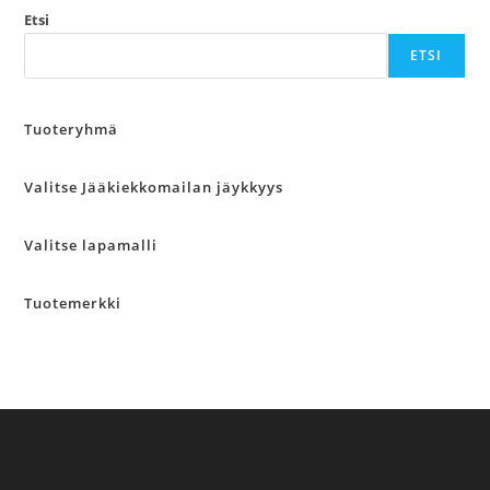
valinnat
tuotteen
Etsi
sivulla.
ETSI
Tuoteryhmä
Valitse Jääkiekkomailan jäykkyys
Valitse lapamalli
Tuotemerkki