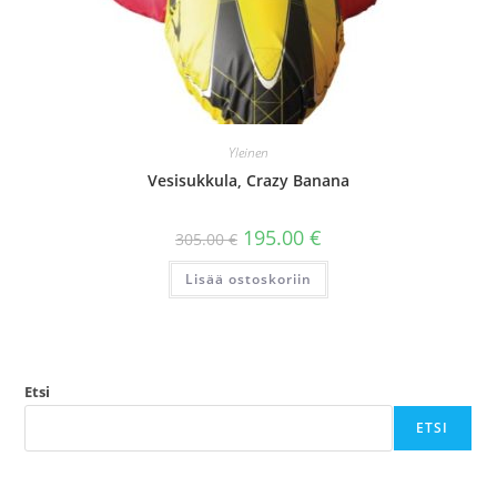
Yleinen
Vesisukkula, Crazy Banana
Alkuperäinen
Nykyinen
195.00
€
305.00
€
hinta
hinta
oli:
on:
Lisää ostoskoriin
305.00 €.
195.00 €.
Etsi
ETSI