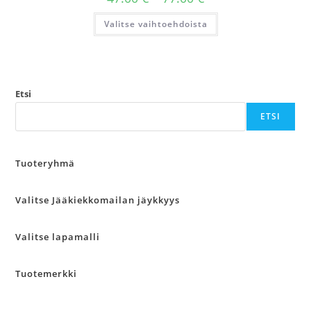
47.00 €
-
Tällä
Valitse vaihtoehdoista
77.00 €
tuotteella
on
useampi
muunnelma.
Voit
tehdä
valinnat
tuotteen
Etsi
sivulla.
ETSI
Tuoteryhmä
Valitse Jääkiekkomailan jäykkyys
Valitse lapamalli
Tuotemerkki