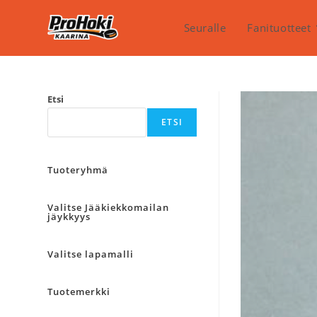
Siirry
suoraan
Seuralle
Fanituotteet
sisältöön
Etsi
ETSI
Tuoteryhmä
Valitse Jääkiekkomailan
jäykkyys
Valitse lapamalli
Tuotemerkki