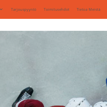
Tarjouspyyntö
Toimitusehdot
Tietoa Meistä