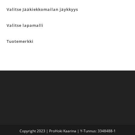
Valitse Jääkiekkomailan jäykkyys
Valitse lapamalli
Tuotemerkki
Copyright 2023 | ProHoki Kaarina | Y-Tunnus: 3348488-1