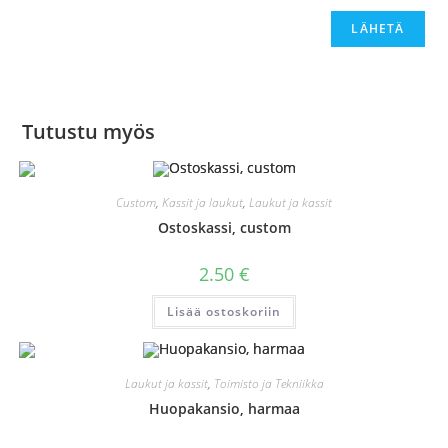
Tutustu myös
Custom
,
Kassit ja laukut
,
Laukut ja kassit
Ostoskassi, custom
2.50
€
Lisää ostoskoriin
Laukut ja kassit
,
Toimisto ja Tekniikka
Huopakansio, harmaa