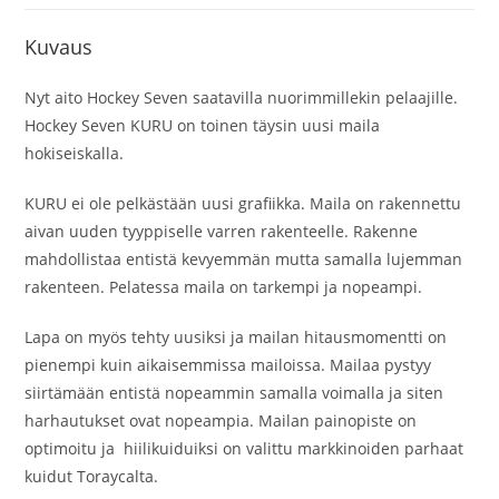
Kuvaus
Nyt aito Hockey Seven saatavilla nuorimmillekin pelaajille.
Hockey Seven KURU on toinen täysin uusi maila
hokiseiskalla.
KURU ei ole pelkästään uusi grafiikka. Maila on rakennettu
aivan uuden tyyppiselle varren rakenteelle. Rakenne
mahdollistaa entistä kevyemmän mutta samalla lujemman
rakenteen. Pelatessa maila on tarkempi ja nopeampi.
Lapa on myös tehty uusiksi ja mailan hitausmomentti on
pienempi kuin aikaisemmissa mailoissa. Mailaa pystyy
siirtämään entistä nopeammin samalla voimalla ja siten
harhautukset ovat nopeampia. Mailan painopiste on
optimoitu ja hiilikuiduiksi on valittu markkinoiden parhaat
kuidut Toraycalta.