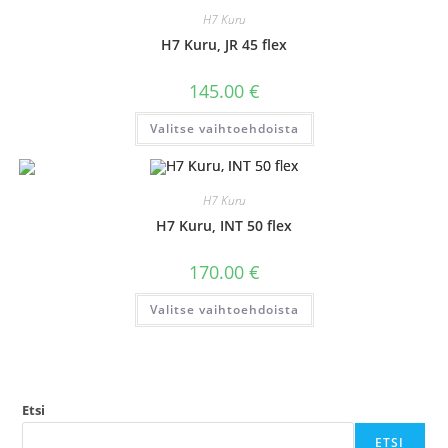
Voit
H7 Kuru
tehdä
valinnat
H7 Kuru, JR 45 flex
tuotteen
sivulla.
145.00
€
Tällä
Valitse vaihtoehdoista
tuotteella
on
useampi
muunnelma.
Voit
H7 Kuru
tehdä
valinnat
H7 Kuru, INT 50 flex
tuotteen
sivulla.
170.00
€
Tällä
Valitse vaihtoehdoista
tuotteella
on
useampi
muunnelma.
Voit
tehdä
valinnat
tuotteen
Etsi
sivulla.
ETSI