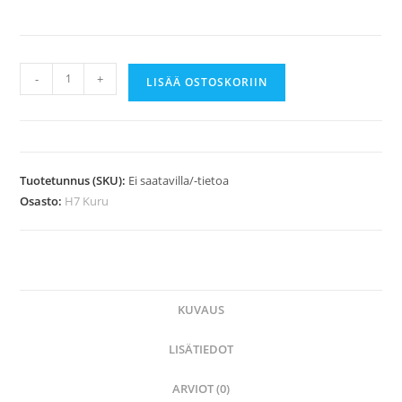
H7
-
+
LISÄÄ OSTOSKORIIN
Kuru,
JR
25
flex
Tuotetunnus (SKU):
Ei saatavilla/-tietoa
määrä
Osasto:
H7 Kuru
KUVAUS
LISÄTIEDOT
ARVIOT (0)