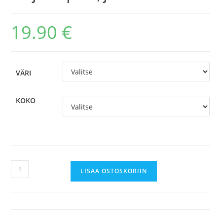
19.90
€
VÄRI
KOKO
Harjoituspaita,
LISÄÄ OSTOSKORIIN
jääkiekko
määrä