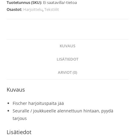
Tuotetunnus (SKU):
Ei saatavilla/-tietoa
Osastot:
Harjoittelu
,
Tekstiilit
KUVAUS
LISÄTIEDOT
ARVIOT (0)
Kuvaus
Fischer harjoituspaita jää
Seuralle / joukkueelle alennettuun hintaan, pyydä
tarjous
Lisätiedot