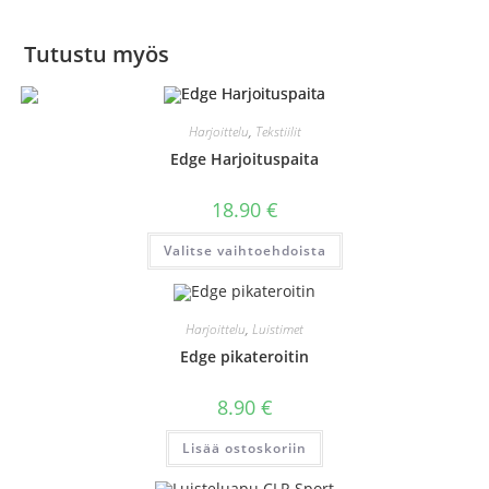
Tutustu myös
Harjoittelu
,
Tekstiilit
Edge Harjoituspaita
18.90
€
Tällä
Valitse vaihtoehdoista
tuotteella
on
useampi
muunnelma.
Voit
Harjoittelu
,
Luistimet
tehdä
valinnat
Edge pikateroitin
tuotteen
sivulla.
8.90
€
Lisää ostoskoriin