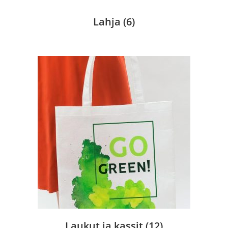
Lahja
(6)
Laukut ja kassit
(12)